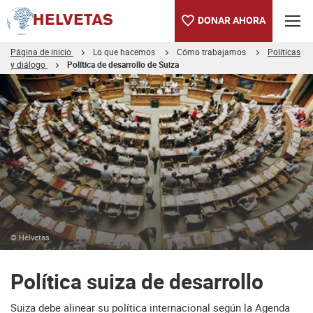
DONAR AHORA
Página de inicio
Lo que hacemos
Cómo trabajamos
Políticas
y diálogo
Política de desarrollo de Suiza
Tabla de contenido
Política suiza de desarrollo
Más información en inglés
Documentos de posición en inglés
© Helvetas
Política suiza de desarrollo
Suiza debe alinear su política internacional según la Agenda