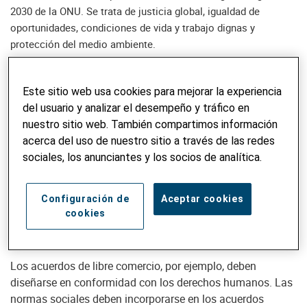
2030 de la ONU. Se trata de justicia global, igualdad de
oportunidades, condiciones de vida y trabajo dignas y
protección del medio ambiente.
Junto con Alliance Sud, Helvetas solicita a los legisladores
Este sitio web usa cookies para mejorar la experiencia
y a la administración suiza que ajusten la política suiza a
del usuario y analizar el desempeño y tráfico en
los Objetivos de Desarrollo Sostenible establecidos en la
nuestro sitio web. También compartimos información
Agenda 2030 de la ONU.
En particular, es esencial la
acerca del uso de nuestro sitio a través de las redes
coherencia en la política de desarrollo: todas las
sociales, los anunciantes y los socios de analítica.
intervenciones suizas que tienen un impacto en los países
en vías de desarrollo deben diseñarse a favor del desarrollo
sostenible. Esto se aplica a la política comercial, financiera
Configuración de
Aceptar cookies
cookies
y tributaria, así como a la política sobre el medio ambiente
y el cambio climático, la migración y la política agrícola.
Los acuerdos de libre comercio, por ejemplo, deben
diseñarse en conformidad con los derechos humanos. Las
normas sociales deben incorporarse en los acuerdos