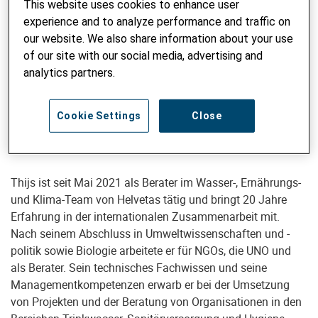
This website uses cookies to enhance user
experience and to analyze performance and traffic on
our website. We also share information about your use
of our site with our social media, advertising and
Senior Advisor WASH & Water Security
analytics partners.
Thijs van der Velden
Cookie Settings
Close
thijs.vandervelden@helvetas.org
Thijs ist seit Mai 2021 als Berater im Wasser-, Ernährungs-
und Klima-Team von Helvetas tätig und bringt 20 Jahre
Erfahrung in der internationalen Zusammenarbeit mit.
Nach seinem Abschluss in Umweltwissenschaften und -
politik sowie Biologie arbeitete er für NGOs, die UNO und
als Berater. Sein technisches Fachwissen und seine
Managementkompetenzen erwarb er bei der Umsetzung
von Projekten und der Beratung von Organisationen in den