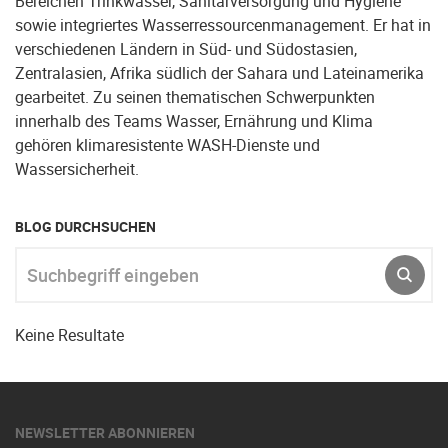
Bereichen Trinkwasser, Sanitärversorgung und Hygiene
sowie integriertes Wasserressourcenmanagement. Er hat in
verschiedenen Ländern in Süd- und Südostasien,
Zentralasien, Afrika südlich der Sahara und Lateinamerika
gearbeitet. Zu seinen thematischen Schwerpunkten
innerhalb des Teams Wasser, Ernährung und Klima
gehören klimaresistente WASH-Dienste und
Wassersicherheit.
BLOG DURCHSUCHEN
Suchbegriff eingeben
ABSE
Keine Resultate
NEWSLETTER ABONNIEREN