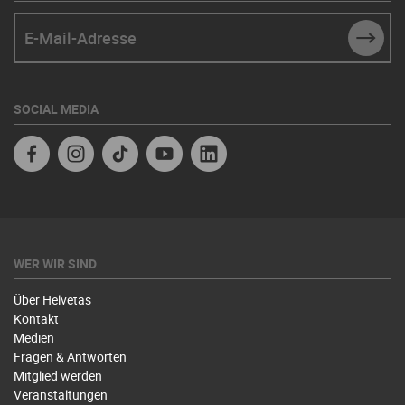
E-Mail-Adresse
SUBM
SOCIAL MEDIA
Facebook
Instagram
TikTok
Youtube
Linkedin
WER WIR SIND
Über Helvetas
Kontakt
Medien
Fragen & Antworten
Mitglied werden
Veranstaltungen