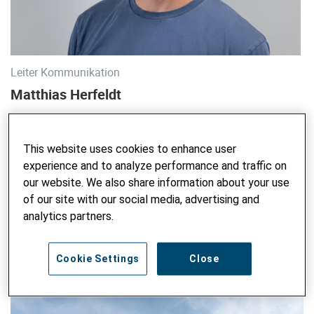
Leiter Kommunikation
Matthias Herfeldt
matthias.herfeldt@helvetas.org
+41 76 338 59 38
This website uses cookies to enhance user
experience and to analyze performance and traffic on
our website. We also share information about your use
BLOG DURCHSUCHEN
of our site with our social media, advertising and
analytics partners.
Suchbegriff eingeben
ABSE
Cookie Settings
Close