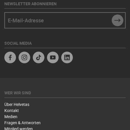
NEWSLETTER ABONNIEREN
E-Mail-Adresse
SUBM
SOCIAL MEDIA
Facebook
Instagram
TikTok
Youtube
Linkedin
WER WIR SIND
Über Helvetas
Kontakt
Medien
Fragen & Antworten
Mitglied werden