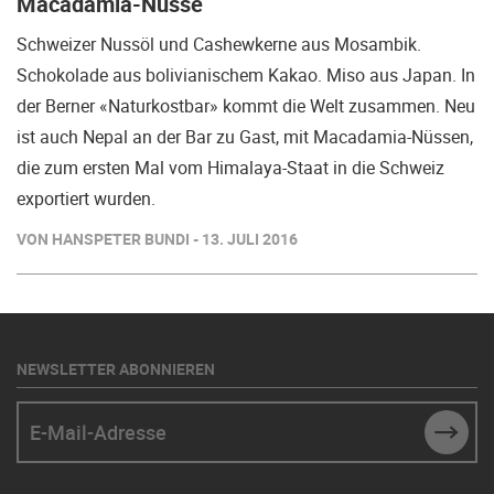
Macadamia-Nüsse
Schweizer Nussöl und Cashewkerne aus Mosambik.
Schokolade aus bolivianischem Kakao. Miso aus Japan. In
der Berner «Naturkostbar» kommt die Welt zusammen. Neu
ist auch Nepal an der Bar zu Gast, mit Macadamia-Nüssen,
die zum ersten Mal vom Himalaya-Staat in die Schweiz
exportiert wurden.
VON HANSPETER BUNDI - 13. JULI 2016
NEWSLETTER ABONNIEREN
E-Mail-Adresse
SUBM