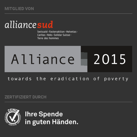
MITGLIED VON
ZERTIFIZIERT DURCH