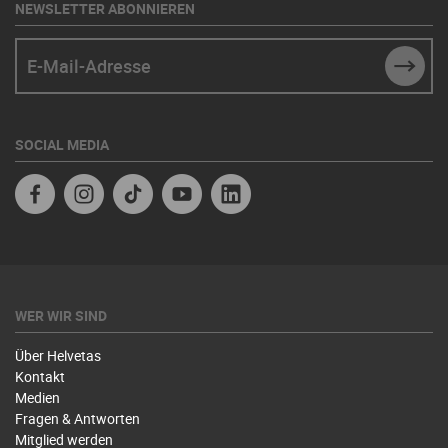
NEWSLETTER ABONNIEREN
E-Mail-Adresse
SUBM
SOCIAL MEDIA
Facebook
Instagram
TikTok
Youtube
Linkedin
WER WIR SIND
Über Helvetas
Kontakt
Medien
Fragen & Antworten
Mitglied werden