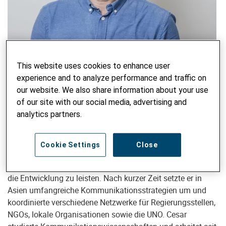
Senior Berater Lernen & Kommunikation
This website uses cookies to enhance user
Cesar Robles, BA
experience and to analyze performance and traffic on
cesar.robles@helvetas.org
our website. We also share information about your use
of our site with our social media, advertising and
analytics partners.
Menschen mit Wissen befähigen!
Cookie Settings
Close
2008 verliess Cesar Robles seine kleine Heimatstadt in
Mexiko, um die Welt zu entdecken und seinen Beitrag an
die Entwicklung zu leisten. Nach kurzer Zeit setzte er in
Asien umfangreiche Kommunikationsstrategien um und
koordinierte verschiedene Netzwerke für Regierungsstellen,
NGOs, lokale Organisationen sowie die UNO. Cesar