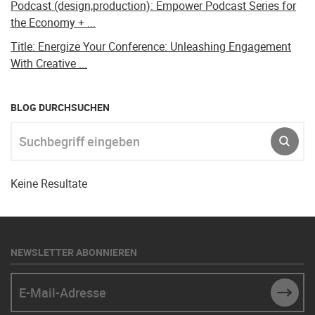
Podcast (design,production): Empower Podcast Series for
the Economy + ...
Title: Energize Your Conference: Unleashing Engagement
With Creative ...
BLOG DURCHSUCHEN
Suchbegriff eingeben
ABSE
Keine Resultate
NEWSLETTER ABONNIEREN
E-Mail-Adresse
SUBM