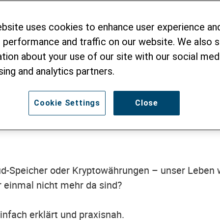
Helvetas-Webinar:
hlass einfach gere
ebsite uses cookies to enhance user experience an
 performance and traffic on our website. We also 
tion about your use of our site with our social medi
line-Konten, Fotos und digitalen
sing and analytics partners.
Cookie Settings
Close
ud-Speicher oder Kryptowährungen – unser Leben w
 einmal nicht mehr da sind?
nfach erklärt und praxisnah.