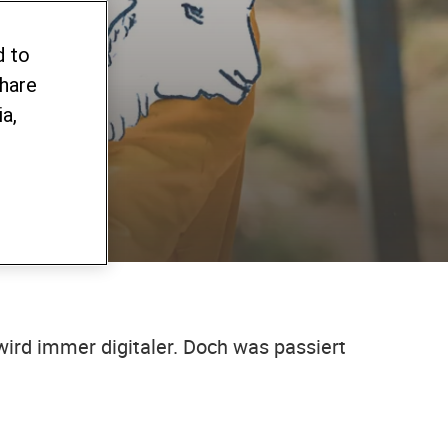
gelt
d to
share
a,
ird immer digitaler. Doch was passiert