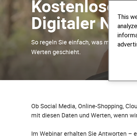
Kostenloses 
Digitaler Nac
This w
analyze
informa
So regeln Sie einfach, was mit Ihren On
adverti
Werten geschieht.
Ob Social Media, Online-Shopping, Clo
mit diesen Daten und Werten, wenn wir
Im Webinar erhalten Sie Antworten – ei