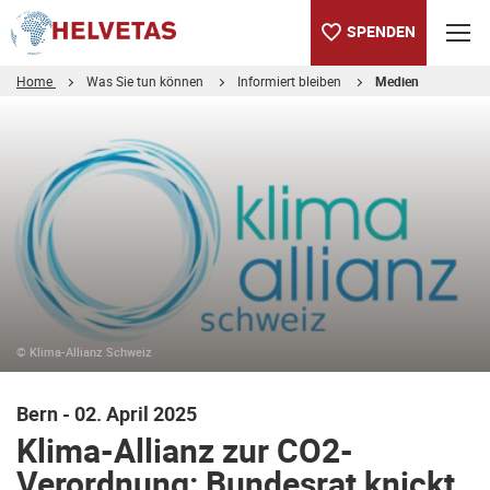
SPENDEN
Home
Was Sie tun können
Informiert bleiben
Medien
Inhaltsverzeichnis
Klima-Allianz zur CO2-Verordnung: Bundesrat knickt vor Autolob
© Klima-Allianz Schweiz
Bern - 02. April 2025
Klima-Allianz zur CO2-
Verordnung: Bundesrat knickt