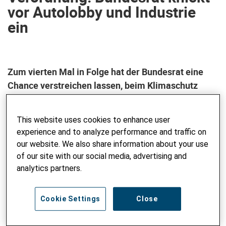
vor Autolobby und Industrie
ein
Zum vierten Mal in Folge hat der Bundesrat eine
Chance verstreichen lassen, beim Klimaschutz
nachzubessern. Wie schon beim Klimaschutz-,
Kreislaufwirtschaft- und Energiegesetz bleibt auch
This website uses cookies to enhance user
bei der nun vorgelegten Verordnung zum CO2-
experience and to analyze performance and traffic on
Gesetz bestehender gesetzlicher
our website. We also share information about your use
Handlungsspielraum.
of our site with our social media, advertising and
analytics partners.
Medienmitteilung der
Klima-Allianz
Schweiz, zu der
Helvetas und andere Organisationen gehören.
Cookie Settings
Close
Bis zur Einigungskonferenz vor gut einem Jahr dauerte das