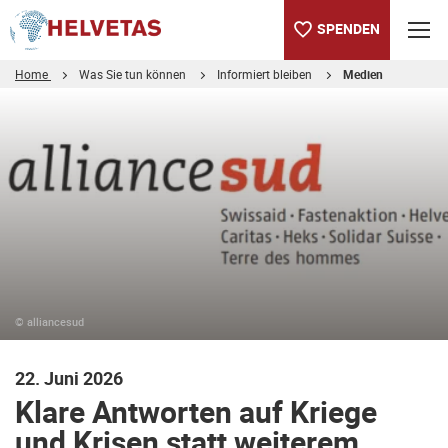
SPENDEN
Home
Was Sie tun können
Informiert bleiben
Medien
Inhaltsverzeichnis
Klare Antworten auf Kriege und Krisen statt weiterem Abbau
© alliancesud
22. Juni 2026
Klare Antworten auf Kriege
und Krisen statt weiterem