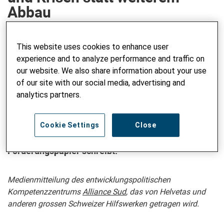
Abbau
This website uses cookies to enhance user
Der Tamedia-Bericht von vergangenem Freitag
experience and to analyze performance and traffic on
über weitere Kürzungen und
our website. We also share information about your use
Instrumentalisierungen der internationalen
of our site with our social media, advertising and
analytics partners.
Zusammenarbeit (IZA) ist zutiefst beunruhigend.
Statt fachlich nicht begründete und finanzpolitisch
unnötige Abbruchmassnahmen braucht es jetzt
Cookie Settings
Close
mutige Schritte, wie Alliance Sud in einem neuen
Forderungspapier schreibt.
Medienmitteilung des entwicklungspolitischen
Kompetenzzentrums
Alliance Sud
, das von Helvetas und
anderen grossen Schweizer Hilfswerken getragen wird.