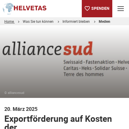
SPENDEN
Home
Was Sie tun können
Informiert bleiben
Medien
Inhaltsverzeichnis
Exportförderung auf Kosten der Entwicklungszusammenarbeit
© alliancesud
20. März 2025
Exportförderung auf Kosten
der