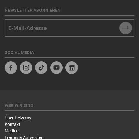
NEWSLETTER ABONNIEREN
E-Mail-Adresse
SUBM
SOCIAL MEDIA
Facebook
Instagram
TikTok
Youtube
Linkedin
WER WIR SIND
Über Helvetas
Kontakt
Medien
Fragen & Antworten