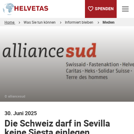
SPENDEN
Home
Was Sie tun können
Informiert bleiben
Medien
Inhaltsverzeichnis
Die Schweiz darf in Sevilla keine Siesta einlegen
© alliancesud
30. Juni 2025
Die Schweiz darf in Sevilla
keine Siesta einlegen