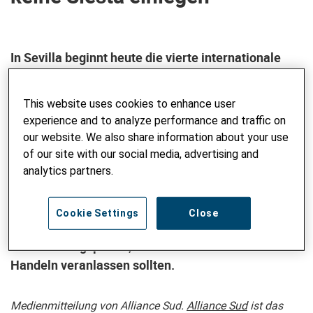
In Sevilla beginnt heute die vierte internationale
UNO-Entwicklungsfinanzierungskonferenz (FfD4).
Am Sonntagabend demonstrierten
This website uses cookies to enhance user
zivilgesellschaftliche Organisationen aus der
experience and to analyze performance and traffic on
ganzen Welt für eine gerechtere
our website. We also share information about your use
Wirtschaftsordnung. Die Schlusserklärung steht
of our site with our social media, advertising and
bereits fest und enthält keine entscheidenden
analytics partners.
Fortschritte gegen die globale Vielfachkrise.
Immerhin formuliert sie wichtige
Cookie Settings
Close
Absichtserklärungen zur Steuer- und
Entschuldungspolitik, die auch die Schweiz zum
Handeln veranlassen sollten.
Medienmitteilung von Alliance Sud.
Alliance Sud
ist das