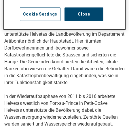
Helvetas kannte die Verhältnisse und passte die
Cookie Settings
Close
humanitären Massnahmen den konkreten Bedürfnissen der
Menschen an. In einer halbjährigen Nothilfephase
unterstützte Helvetas die Landbevölkerung im Departement
Artibonite nördlich der Hauptstadt. Hier räumten
Dorfbewohnerinnen und -bewohner sowie
Katastrophengeflüchtete die Strassen und sicherten die
Hänge. Die Gemeinden koordinierten die Arbeiten, lokale
Banken überwiesen die Gehälter. Damit waren die Behörden
in die Katastrophenbewältigung eingebunden, was sie in
ihrer Funktionsfähigkeit stärkte.
In der Wiederaufbauphase von 2011 bis 2016 arbeitete
Helvetas westlich von Port-au-Prince in Petit-Goâve.
Helvetas unterstützte die Bevölkerung dabei, die
Wasserversorgung wiederherzustellen. Zerstörte Quellen
wurden saniert und Wasserspeicher wiederaufgebaut.