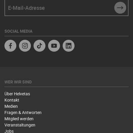
E-Mail-Adresse
SUBM
SOCIAL MEDIA
Facebook
Instagram
TikTok
Youtube
Linkedin
WER WIR SIND
Über Helvetas
Kontakt
Medien
Fragen & Antworten
Mitglied werden
Veranstaltungen
Jobs