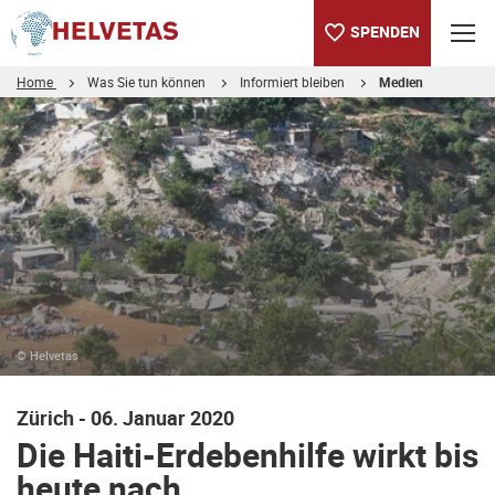
SPENDEN
Home
Was Sie tun können
Informiert bleiben
Medien
Inhaltsverzeichnis
Die Haiti-Erdebenhilfe wirkt bis heute nach
Für Rückfragen:
© Helvetas
Zürich - 06. Januar 2020
Die Haiti-Erdebenhilfe wirkt bis
heute nach