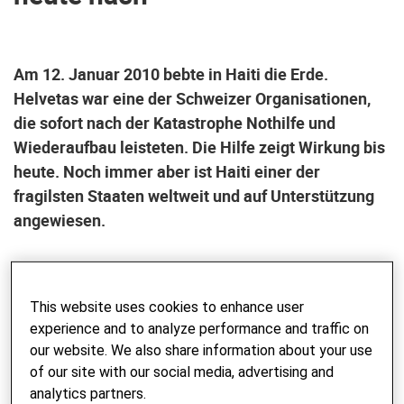
Am 12. Januar 2010 bebte in Haiti die Erde.
Helvetas war eine der Schweizer Organisationen,
die sofort nach der Katastrophe Nothilfe und
Wiederaufbau leisteten. Die Hilfe zeigt Wirkung bis
heute. Noch immer aber ist Haiti einer der
fragilsten Staaten weltweit und auf Unterstützung
angewiesen.
Das verheerende Erdbeben der Stärke 7,0 kostete vor zehn
Jahren Hunderttausenden in Haiti das Leben. Die
This website uses cookies to enhance user
internationale Solidarität war gross. Die Schweizer
experience and to analyze performance and traffic on
Entwicklungsorganisation Helvetas war bereits seit über 20
our website. We also share information about your use
Jahren vor Ort präsent. Schnell konnte sie – mit
of our site with our social media, advertising and
Unterstützung der Glückskette – Nothilfe und bald auch
analytics partners.
Wiederaufbauhilfe vor Ort leisten.