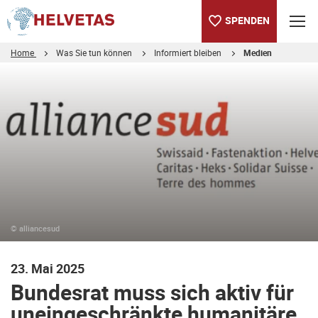
SPENDEN
Home
Was Sie tun können
Informiert bleiben
Medien
Inhaltsverzeichnis
Bundesrat muss sich aktiv für uneingeschränkte humanitäre Hil
© alliancesud
23. Mai 2025
Bundesrat muss sich aktiv für
uneingeschränkte humanitäre