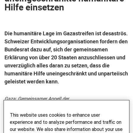
Hilfe einsetzen
Die humanitäre Lage im Gazastreifen ist desaströs.
Schweizer Entwicklungsorganisationen fordern den
Bundesrat dazu auf, sich der gemeinsamen
Erklärung von über 20 Staaten anzuschliessen und
unverzüglich alles daran zu setzen, dass die
humanitäre Hilfe uneingeschränkt und unparteiisch
geleistet werden kann.
Gaza: Gemeinsamer Appell der
Entwicklungsorganisationen
This website uses cookies to enhance user
Medienmitteilung des entwicklungspolitischen
experience and to analyze performance and traffic on
Kompetenzzentrums
Alliance Sud
, das von Helvetas und
our website. We also share information about your use