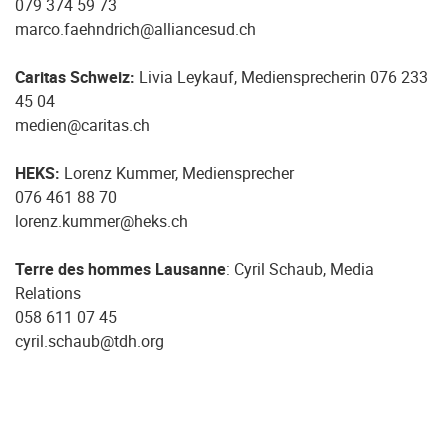
079 374 59 73
marco.faehndrich@alliancesud.ch
Caritas Schweiz:
Livia Leykauf, Mediensprecherin 076 233
45 04
medien@caritas.ch
HEKS:
Lorenz Kummer, Mediensprecher
076 461 88 70
lorenz.kummer@heks.ch
Terre des hommes Lausanne
: Cyril Schaub, Media
Relations
058 611 07 45
cyril.schaub@tdh.org