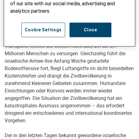
anderen grossen Schweizer Hilfswerken getragen wird.
of our site with our social media, advertising and
analytics partners.
Während diese Woche wieder erste Lastwagen mit
Hilfsgütern in den Gazastreifen gelangt sind, schränkt die
Cookie Settings
Close
israelische Regierung weiterhin die lebensnotwendige
Versorgung der Zivilbevölkerung ein. Die aktuellen
Transporte reichen bei weitem nicht aus, um die 2,1
Millionen Menschen zu versorgen. Gleichzeitig führt die
israelische Armee ihre Anfang Woche gestartete
Bodenoffensive fort, fliegt Luftangriffe im dicht besiedelten
Küstenstreifen und drängt die Zivilbevölkerung in
zunehmend kleineren Gebieten zusammen. Humanitäre
Einrichtungen oder Konvois werden immer wieder
angegriffen. Die Situation der Zivilbevölkerung hat ein
katastrophales Ausmass angenommen – das erfordert
dringend ein entschiedenes und international koordiniertes
Vorgehen.
Der in den letzten Tagen bekannt gewordene israelische