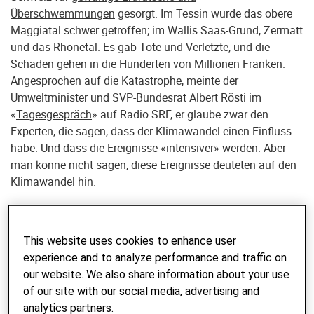
Überschwemmungen
gesorgt. Im Tessin wurde das obere
Maggiatal schwer getroffen; im Wallis Saas-Grund, Zermatt
und das Rhonetal. Es gab Tote und Verletzte, und die
Schäden gehen in die Hunderten von Millionen Franken.
Angesprochen auf die Katastrophe, meinte der
Umweltminister und SVP-Bundesrat Albert Rösti im
«
Tagesgespräch
» auf Radio SRF, er glaube zwar den
Experten, die sagen, dass der Klimawandel einen Einfluss
habe. Und dass die Ereignisse «intensiver» werden. Aber
man könne nicht sagen, diese Ereignisse deuteten auf den
Klimawandel hin.
Weil in gefährdeten Gebieten mehr Menschen wohnten als
früher, müsse das Schutzniveau angepasst werden. Zwar
This website uses cookies to enhance user
gebe es kein Leben ohne Risiko, was insbesondere in
experience and to analyze performance and traffic on
Berggebieten der Fall sei. Dennoch müsse dafür gesorgt
our website. We also share information about your use
werden, dass solche Ereignisse weniger Auswirkungen
of our site with our social media, advertising and
hätten. Der Bund allein zahle jährlich 160 Millionen
analytics partners.