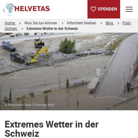
SPENDEN
Home
Was Sie tun können
Informiert bleiben
Blog
Polit-
Sichten
Extremes Wetter in der Schweiz
Inhaltsverzeichnis
Extremes Wetter in der Schweiz
© Keystone/Jean-Christoph Bott
Extremes Wetter in der
Schweiz