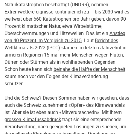
Naturkatastrophen beschäftigt (UNDRR), nehmen
Extremwetterereignisse kontinuierlich zu – bis 2030 wird es
weltweit über 560 Katastrophen pro Jahr geben, davon 90
Prozent klimatischer Natur, etwa Wirbelstürme,
Überschwemmungen und Hitzewellen. Das ist ein
Anstieg
von 40 Prozent im Vergleich zu 2015
. Laut
Bericht des
Weltklimarats 2022
(IPCC) starben im letzten Jahrzehnt in
ärmeren Regionen 15-mal mehr Menschen wegen Fluten,
Dürren oder Stürmen als in wohlhabenden Gegenden.
Schon heute kann sich
beinahe die Hälfte der Menschheit
kaum noch vor den Folgen der Klimaveränderung
schützen.
Und die Schweiz? Diesen Sommer haben wir gesehen, dass
auch die Schweiz zunehmend «Opfer» des Klimawandels
ist. Aber sie ist eben auch «Mitverursacherin». Mit ihrem
grossen Klimafussabdruck
trägt sie eine entsprechende
Verantwortung, nach geeigneten Lösungen zu suchen, um
die weltweite Klimakrise zu bewältigen. Durchaus im