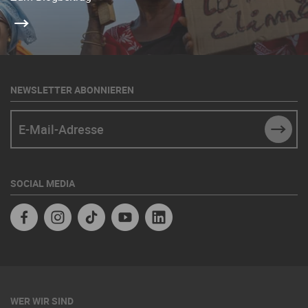
NEWSLETTER ABONNIEREN
E-Mail-Adresse
SUBM
SOCIAL MEDIA
Facebook
Instagram
TikTok
Youtube
Linkedin
WER WIR SIND