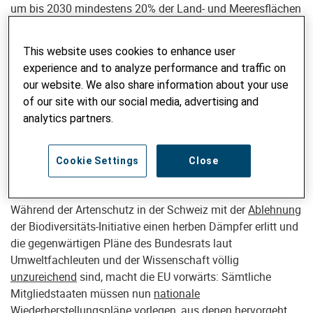
um bis 2030 mindestens 20% der Land- und Meeresflächen
der EU und bis 2050 alle sanierungsbedürftigen
Ökosysteme wiederherzustellen. Die EU will das
This website uses cookies to enhance user
Insektensterben stoppen und städtische Grünflächen
experience and to analyze performance and traffic on
schützen. Trockengelegte Fluss-Auen und Moore sollen
our website. We also share information about your use
wieder vernässt werden, und die Flüsse wieder frei fliessen.
of our site with our social media, advertising and
Davon profitiert nicht nur die Biodiversität, sondern es
analytics partners.
schützt auch Mensch und Infrastruktur vor
Überschwemmungen. Zudem nützen Renaturierungen dem
Klimaschutz, da renaturierte Biotope grosse Mengen
Cookie Settings
Close
Kohlenstoff binden.
Während der Artenschutz in der Schweiz mit der
Ablehnung
der Biodiversitäts-Initiative einen herben Dämpfer erlitt und
die gegenwärtigen Pläne des Bundesrats laut
Umweltfachleuten und der Wissenschaft völlig
unzureichend
sind, macht die EU vorwärts: Sämtliche
Mitgliedstaaten müssen nun
nationale
Wiederherstellungspläne vorlegen
, aus denen hervorgeht,