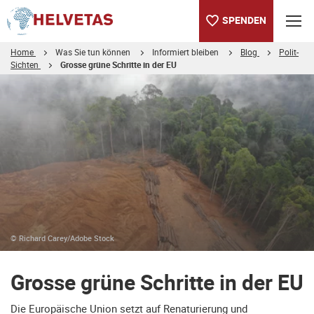
SPENDEN
Home
Was Sie tun können
Informiert bleiben
Blog
Polit-
Sichten
Grosse grüne Schritte in der EU
Inhaltsverzeichnis
Grosse grüne Schritte in der EU
© Richard Carey/Adobe Stock
Grosse grüne Schritte in der EU
Die Europäische Union setzt auf Renaturierung und