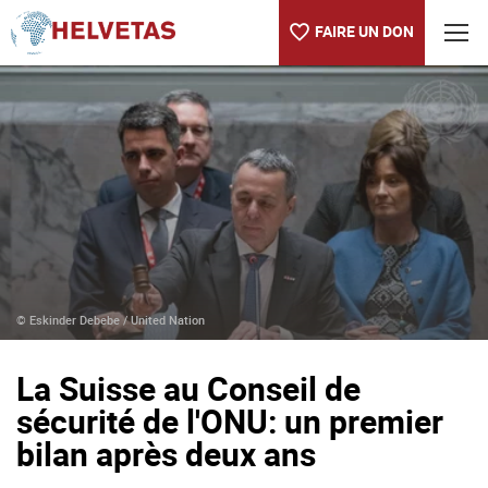
FAIRE UN DON
Table des matières
La Suisse au Conseil de sécurité de l'ONU: un premier bilan apr
© Eskinder Debebe / United Nation
La Suisse au Conseil de
sécurité de l'ONU: un premier
bilan après deux ans