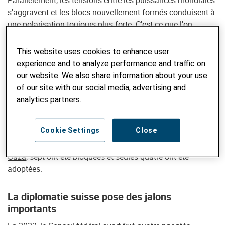
Parallèlement, les tensions entre les puissances mondiales
s'aggravent et les blocs nouvellement formés conduisent à
une polarisation toujours plus forte. C'est ce que l'on
constate par exemple lors des conférences sur le climat et
l'environnement ou lors de la recherche de solutions
This website uses cookies to enhance user
communes sur les questions de migration et de commerce.
experience and to analyze performance and traffic on
Tout cela rend de plus en plus impossible la résolution des
our website. We also share information about your use
conflits par le biais de la diplomatie internationale. Ainsi,
of our site with our social media, advertising and
malgré près de 75 (!) réunions depuis le début de
analytics partners.
l'agression russe contre l'Ukraine, le Conseil de sécurité de
l'ONU n'a pas pu adopter une seule résolution sur ce conflit.
Cookie Settings
Close
Sur le Proche-Orient également, les fossés sont évidents:
sur
onze résolutions proposées concernant la guerre à
Gaza
, sept ont été bloquées et seules quatre ont été
adoptées.
La diplomatie suisse pose des jalons
importants