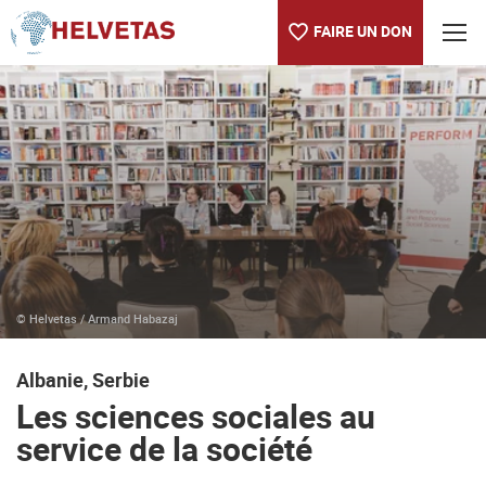
FAIRE UN DON
Table des matières
Les sciences sociales au service de la société
© Helvetas / Armand Habazaj
Albanie, Serbie
Les sciences sociales au
service de la société