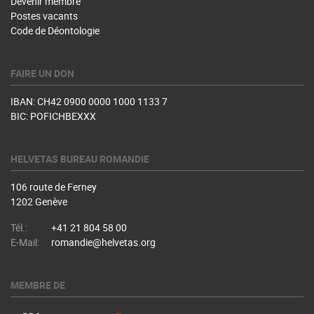
Devenir membre
Postes vacants
Code de Déontologie
FAIRE UN DON
IBAN: CH42 0900 0000 1000 1133 7
BIC: POFICHBEXXX
HELVETAS BUREAU ROMANDIE
106 route de Ferney
1202 Genève
Tél.:
+41 21 804 58 00
E-Mail:
romandie@helvetas.org
MEMBRE DE