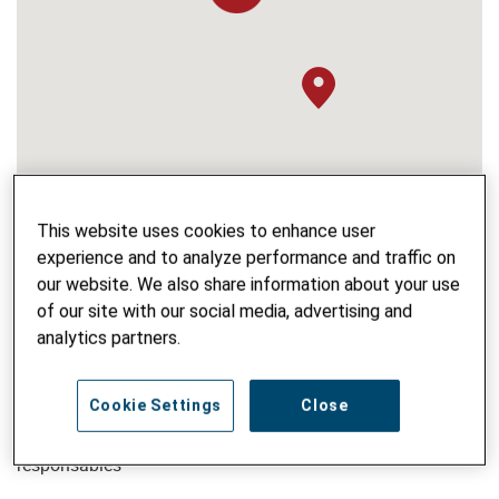
3
This website uses cookies to enhance user
experience and to analyze performance and traffic on
our website. We also share information about your use
of our site with our social media, advertising and
analytics partners.
Cookie Settings
Close
NOM DU PROJET
«PERFORM» – des sciences sociales pertinentes et
responsables