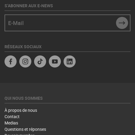
S’ABONNER AUX E-NEWS
E-Mail
SUBM
RÉSEAUX SOCIAUX
Facebook
Instagram
TikTok
YouTube
Linkedin
QUI NOUS SOMMES
À propos de nous
Contact
Medias
Questions et réponses