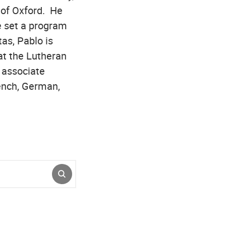
 of Oxford. He
e set a program
tas, Pablo is
at the Lutheran
 associate
ench, German,
ENVIAR