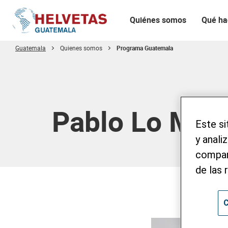
Quiénes somos
Qué h
Guatemala
Quienes somos
Programa Guatemala
Tabla de contenido
Pablo Lo Mor
Este si
y anali
compart
de las 
C