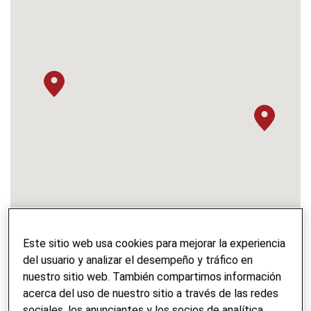
Este sitio web usa cookies para mejorar la experiencia
del usuario y analizar el desempeño y tráfico en
nuestro sitio web. También compartimos información
NOMBRE DEL PROYECTO
acerca del uso de nuestro sitio a través de las redes
Gestión Integral de Residuos Sólidos en Centroamérica
sociales, los anunciantes y los socios de analítica.