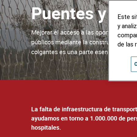
Puentes y ca
Este si
y anali
Mejorar el acceso a las oportunidades 
compart
públicos mediante la construcción de 
de las 
colgantes es una parte esencial de la 
C
La falta de infraestructura de transpor
ayudamos en torno a 1.000.000 de pers
hospitales.