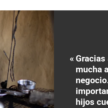
«
Gracias 
mucha ac
negocio
importa
hijos c