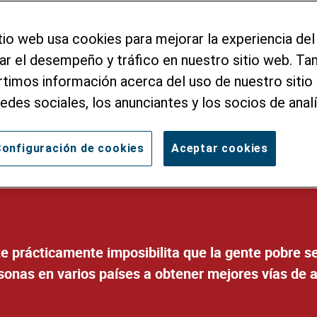
minos
tio web usa cookies para mejorar la experiencia del
zar el desempeño y tráfico en nuestro sitio web. T
económicas y los servicios
imos información acerca del uso de nuestro sitio 
caminos rurales o puentes
redes sociales, los anunciantes y los socios de analí
estrategia de Helvetas.
onfiguración de cookies
Aceptar cookies
te prácticamente imposibilita que la gente pobre s
onas en varios países a obtener mejores vías de 