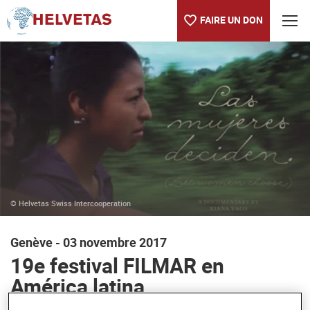
FAIRE UN DON
Table des matières
19e festival FILMAR en América latina
© Helvetas Swiss Intercooperation
Genève - 03 novembre 2017
19e festival FILMAR en
América latina