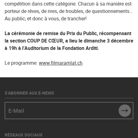
compétition dans cette catégorie. Chacun à sa manière est
porteur de rêves, de rires, de troubles, de questionnements…
Au public, et donc à vous, de trancher!
La cérémonie de remise du Prix du Public, récompensant
la section COUP DE CŒUR, a lieu le dimanche 3 décembre
à 19h à l’Auditorium de la Fondation Arditi.
Le programme:
www.filmaramlat.ch
S’ABONNER AUX E-NEWS
E-Mail
SUBM
RÉSEAUX SOCIAUX