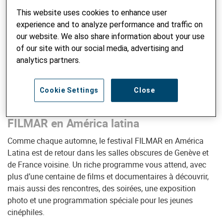
This website uses cookies to enhance user
experience and to analyze performance and traffic on
Le festival FILMAR en América Latina est de retour
our website. We also share information about your use
du 17 novembre au 3 décembre 2017 à Genève et
of our site with our social media, advertising and
en France voisine. Helvetas participe à cet
analytics partners.
évènement, qui met le cinéma latino-américain à
l’honneur.
Cookie Settings
Close
Dix ans de partenariat avec le festival
FILMAR en América latina
Comme chaque automne, le festival FILMAR en América
Latina est de retour dans les salles obscures de Genève et
de France voisine. Un riche programme vous attend, avec
plus d’une centaine de films et documentaires à découvrir,
mais aussi des rencontres, des soirées, une exposition
photo et une programmation spéciale pour les jeunes
cinéphiles.