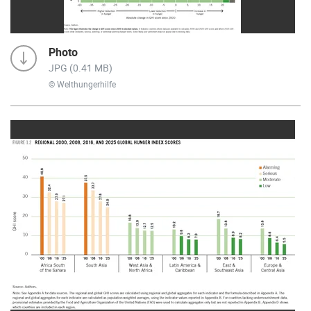
Photo
JPG (0.41 MB)
© Welthungerhilfe