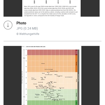
Photo
JPG (0.24 MB)
© Welthungerhilfe