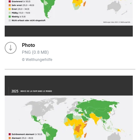
Photo
PNG (0.8 MB)
© Welthungerhilfe