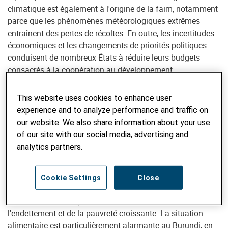
climatique est également à l'origine de la faim, notamment
parce que les phénomènes météorologiques extrêmes
entraînent des pertes de récoltes. En outre, les incertitudes
économiques et les changements de priorités politiques
conduisent de nombreux États à réduire leurs budgets
consacrés à la coopération au développement.
L'Afrique subsaharienne est la région la plus
This website uses cookies to enhance user
touchée
experience and to analyze performance and traffic on
our website. We also share information about your use
La région la plus touchée par la faim reste l'Afrique
of our site with our social media, advertising and
subsaharienne, où les taux de malnutrition et de mortalité
analytics partners.
infantile sont élevés. L'Asie du Sud est également fortement
touchée, avec 281 millions de personnes sous-alimentées,
soit près de 40% de la population mondiale sous-alimentée.
Cookie Settings
Close
En Amérique latine et dans les Caraïbes, la situation s'est
même détériorée depuis 2016, en raison de l'inflation, de
l'endettement et de la pauvreté croissante. La situation
alimentaire est particulièrement alarmante au Burundi, en