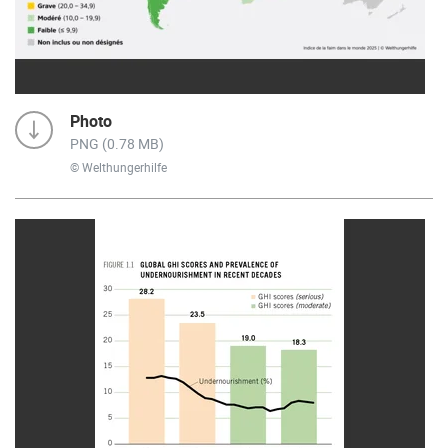
Photo
PNG (0.78 MB)
© Welthungerhilfe