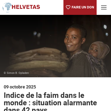
FAIRE UN DON
Table des matières
Indice de la faim dans le monde : situation alarmante dans 42 
Renseignements:
Photos à télécharger (Les images ne peuvent être utilisées que
© Simon B. Opladen
09 octobre 2025
Indice de la faim dans le
monde : situation alarmante
dans 42 pays