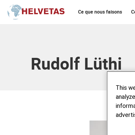
Ce que nous faisons
C
Table des matières
Rudolf Lüthi
This w
analyze
informa
adverti