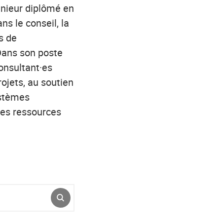
génieur diplômé en
ns le conseil, la
s de
Dans son poste
consultant·es
rojets, au soutien
ystèmes
des ressources
ENVOYER