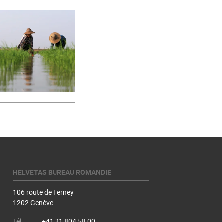
HELVETAS BUREAU ROMANDIE
106 route de Ferney
1202 Genève
Tél.:
+41 21 804 58 00