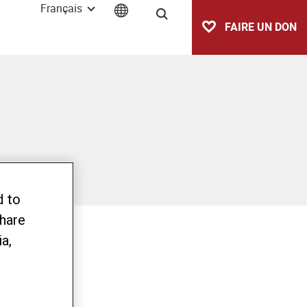
Français
Recherche
FAIRE UN DON
d to
share
a,