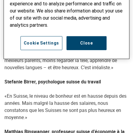
l'État ferait mieux de réduire la pauvreté et les disparités de
experience and to analyze performance and traffic on
revenus. Cela rend les gens plus heureux.»
our website. We also share information about your use
of our site with our social media, advertising and
Sauwalak Kittiprapas, chercheuse thaïlandaise sur le
analytics partners.
bonheur
Cookie Settings
Close
«Nous voulons à la fois réussir professionnellement, être
politiquement corrects, produire moins de déchets, être de
meilleurs parents, moins regarder la télé, apprendre de
nouvelles langues – et être heureux. C’est irréaliste.»
Stefanie Birrer, psychologue suisse du travail
«En Suisse, le niveau de bonheur est en hausse depuis des
années. Mais malgré la hausse des salaires, nous
constatons que les Suisses ne sont pas plus heureux en
moyenne.»
Matthias Binswanger, professeur suisse d’économie à la