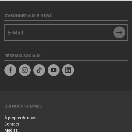
S’ABONNER AUX E-NEWS
E-Mail
SUBM
RÉSEAUX SOCIAUX
Facebook
Instagram
TikTok
YouTube
Linkedin
QUI NOUS SOMMES
À propos de nous
Contact
Medias