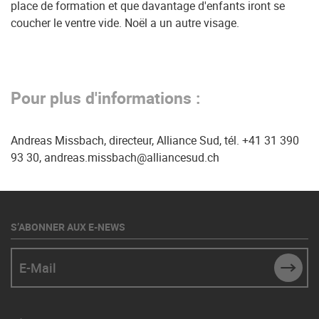
place de formation et que davantage d'enfants iront se
coucher le ventre vide. Noël a un autre visage.
Pour plus d'informations :
Andreas Missbach, directeur, Alliance Sud, tél. +41 31 390
93 30, andreas.missbach@alliancesud.ch
S’ABONNER AUX E-NEWS
E-Mail
SUBM