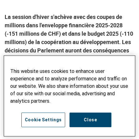
La session d'hiver s'achève avec des coupes de
millions dans l'enveloppe financière 2025-2028
(-151 millions de CHF) et dans le budget 2025 (-110
millions) de la coopération au développement. Les
décisions du Parlement auront des conséquences
dramatiques pour les pays les plus pauvres et ont
été marquées par de nombreux arguments erronés,
This website uses cookies to enhance user
critique Andreas Missbach, directeur d'Alliance
experience and to analyze performance and traffic on
Sud.
our website. We also share information about your use
of our site with our social media, advertising and
analytics partners.
Communiqué de presse du centre de compétences en
politique de développement
Alliance Sud
, soutenu par
Helvetas et d'autres grandes œuvres d'entraide suisses.
Cookie Settings
Close