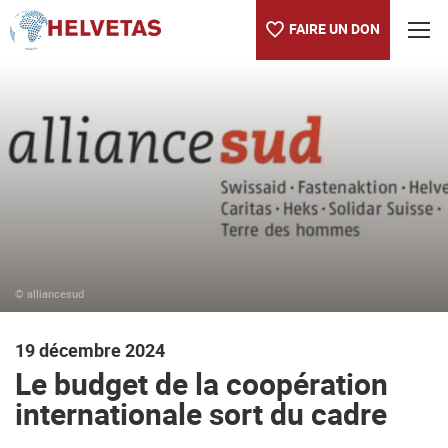
FAIRE UN DON
Table des matières
Le budget de la coopération internationale sort du cadre
© alliancesud
19 décembre 2024
Le budget de la coopération
internationale sort du cadre