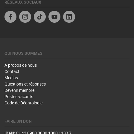
RÉSEAUX SOCIAUX
Facebook
Instagram
TikTok
YouTube
Linkedin
QUI NOUS SOMMES
À propos de nous
Contact
Medias
Questions et réponses
Devenir membre
Postes vacants
Code de Déontologie
FAIRE UN DON
IBAN: CH42 0900 0000 1000 1133 7