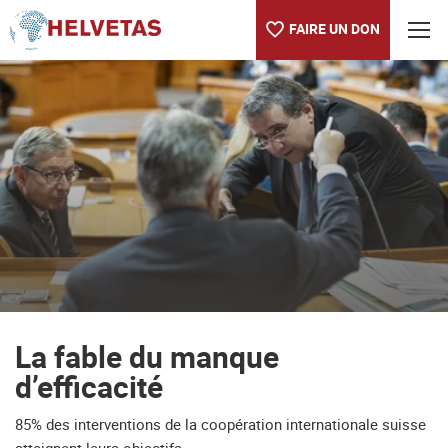
FAIRE UN DON
Table des matières
La fable du manque d’efficacité
La fable du manque
d’efficacité
85% des interventions de la coopération internationale suisse