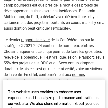
camp bourgeois est que près de la moitié des projets de
développement suisses seraient inefficaces. Benjamin
Mühlemann, du PLR, a déclaré avec désinvolture: «Il y a
certainement des projets importants en cours, mais il y en a
aussi dont on peut critiquer l’efficacité».
Le dernier
rapport d’activité
de la Confédération sur la
stratégie CI 2021-2024 contient de nombreux chiffres.
Choisir uniquement celui qui permet de faire les gros titres
relève de la polémique. Il est vrai que, selon le rapport, seuls
55% des projets de la DDC et du Seco ont un «impact
durable». Mais ce n’est qu’une demi-vérité, voire un sixième
de la vérité. En effet, conformément aux
normes
internationales
, les évaluateurs et évaluatrices ne mesurent
pas les projets de développement uniquement en fonction
de leur «durabilité», mais aussi de cinq autres dimensions.
This website uses cookies to enhance user
Il en ressort que: premièrement, 86% des projets et
experience and to analyze performance and traffic on
programmes font une différence mesurable («impact»);
our website. We also share information about your use