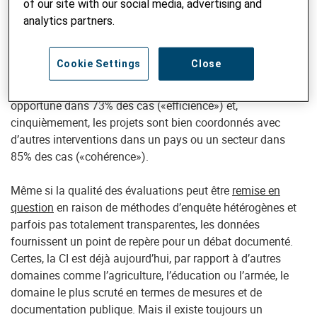
deuxièmement, 85% de toutes les interventions examinées
of our site with our social media, advertising and
atteignent leurs objectifs («efficacité»); troisièmement, 97%
analytics partners.
des mesures sont adaptées aux besoins et aux priorités
des bénéficiaires, des organisations partenaires et du pays
Cookie Settings
Close
concerné («pertinence»). Quatrièmement, les mesures
fournissent des résultats de manière peu coûteuse et
opportune dans 73% des cas («efficience») et,
cinquièmement, les projets sont bien coordonnés avec
d’autres interventions dans un pays ou un secteur dans
85% des cas («cohérence»).
Même si la qualité des évaluations peut être
remise en
question
en raison de méthodes d’enquête hétérogènes et
parfois pas totalement transparentes, les données
fournissent un point de repère pour un débat documenté.
Certes, la CI est déjà aujourd’hui, par rapport à d’autres
domaines comme l’agriculture, l’éducation ou l’armée, le
domaine le plus scruté en termes de mesures et de
documentation publique. Mais il existe toujours un