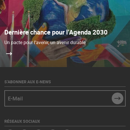
Dernière chance pour l’Agenda 2030
Un pacte pour l’avenir, un avenir durable
S’ABONNER AUX E-NEWS
E-Mail
SUBM
RÉSEAUX SOCIAUX