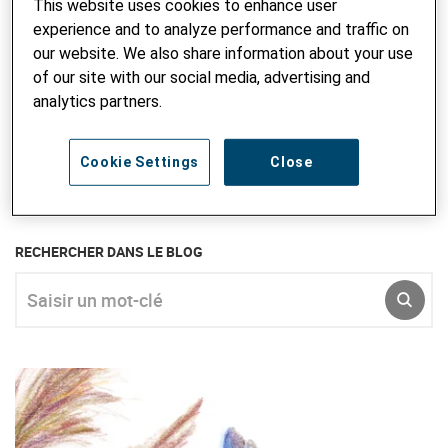
This website uses cookies to enhance user
experience and to analyze performance and traffic on
our website. We also share information about your use
Chargée de partenariats de projets
of our site with our social media, advertising and
analytics partners.
Nathalie Cadot
nathalie.cadot@helvetas.org
+41 21 804 58 17
Cookie Settings
Close
RECHERCHER DANS LE BLOG
Saisir un mot-clé
ENVO