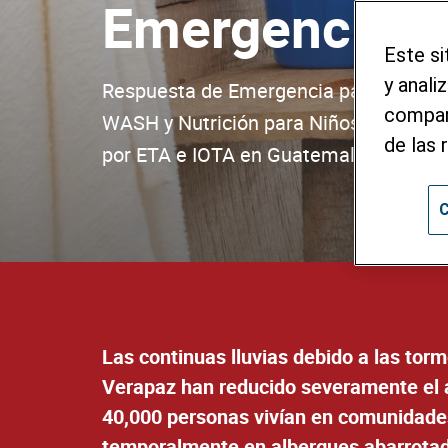
Emergencia 
Este si
y anali
Respuesta de Emergencia para Brindar 
compart
WASH y Nutrición para Niños, Niñas y 
de las 
por ETA e IOTA en Guatemala.
C
Las continuas lluvias debido a las to
Verapaz han reducido severamente el a
40,000 personas vivían en comunidade
temporalmente en albergues abarrotad