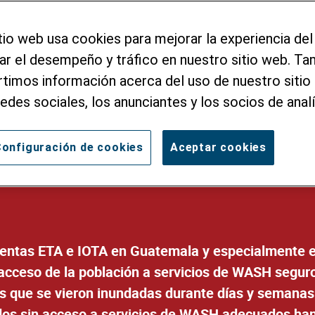
WASH
tio web usa cookies para mejorar la experiencia del
zar el desempeño y tráfico en nuestro sitio web. T
Acceso Vital a los Servicios de
imos información acerca del uso de nuestro sitio 
Familias Vulnerables Afectados
redes sociales, los anunciantes y los socios de analí
onfiguración de cookies
Aceptar cookies
rmentas ETA e IOTA en Guatemala y especialmente e
cceso de la población a servicios de WASH seguro
s que se vieron inundadas durante días y semanas
os sin acceso a servicios de WASH adecuados han 