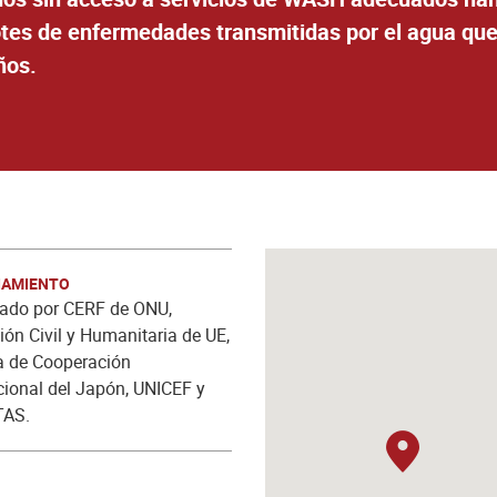
rotes de enfermedades transmitidas por el agua q
ños.
IAMIENTO
iado por CERF de ONU,
ión Civil y Humanitaria de UE,
a de Cooperación
cional del Japón, UNICEF y
AS.