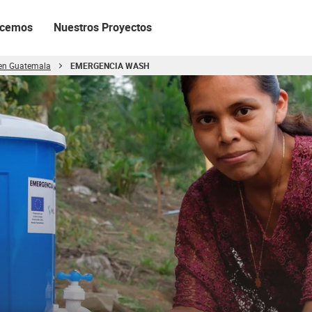
acemos
Nuestros Proyectos
 en Guatemala
EMERGENCIA WASH
 Wash