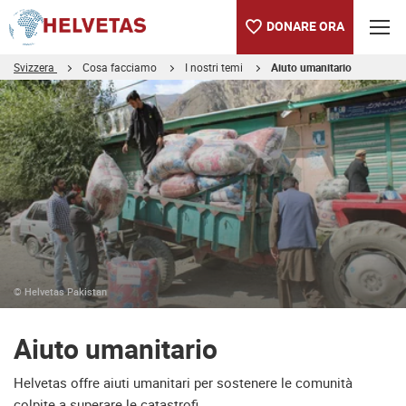
DONARE ORA
Svizzera
Cosa facciamo
I nostri temi
Aiuto umanitario
Indice
Aiuto umanitario
© Helvetas Pakistan
Aiuto umanitario
Helvetas offre aiuti umanitari per sostenere le comunità
colpite a superare le catastrofi.