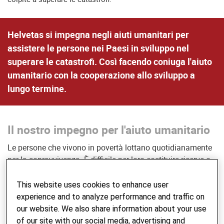
Helvetas si impegna negli aiuti umanitari per
assistere le persone nei Paesi in sviluppo nel
superare le catastrofi. Così facendo coniuga l'aiuto
umanitario con la cooperazione allo sviluppo a
lungo termine.
Il nostro impegno per l'aiuto umanitario
Le persone che vivono in povertà lottano quotidianamente
per la sopravvivenza. È difficile per loro costituire riserve o
fare investimenti, ad esempio creare scorte alimentari o
rendere più sicure le loro case. Non possono scegliere dove
This website uses cookies to enhance user
vivere e perciò spesso sono costrette a edificare le loro
experience and to analyze performance and traffic on
abitazioni su coste esposte, su pendii o in territori aridi.
our website. We also share information about your use
Ecco perché le catastrofi colpiscono maggiormente le
of our site with our social media, advertising and