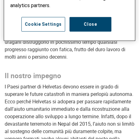
popolazioni già povere.
analytics partners.
Negli ultimi anni sono aumentati il numero e la portata
Cookie Settings
Close
delle catastrofi nel mondo. Una delle cause principali è
attribuibile ai cambiamenti climatici: siccità, inondazioni e
uragani distruggono in pochissimo tempo qualsiasi
progresso raggiunto con fatica, frutto del duro lavoro di
molti anni o persino decenni.
Il nostro impegno
I Paesi partner di Helvetas devono essere in grado di
superare le future catastrofi in maniera perlopiù autonoma.
Ecco perché Helvetas si adopera per passare rapidamente
dall'aiuto umanitario immediato e dalla ricostruzione alla
cooperazione allo sviluppo a lungo termine. Infatti, dopo il
devastante terremoto in Nepal del 2015, l’aiuto non si limitò
al sostegno delle comunità più duramente colpite, ma
vennero formati anche alcuni abitanti del posto nella