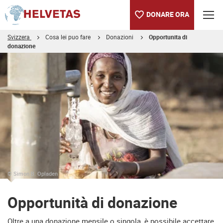
DONARE ORA
Svizzera
Cosa lei puo fare
Donazioni
Opportunita di
donazione
Indice
Opportunità di donazione
© Simon B. Opladen
Opportunità di donazione
Oltre a una donazione mensile o singola, è possibile accettare