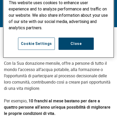
Con
CHF 90
al mese, ogni anno offre a
36 persone
la
This website uses cookies to enhance user
possibilità di condurre una vita autonoma e indipendente.
experience and to analyze performance and traffic on
our website. We also share information about your use
of our site with our social media, advertising and
analytics partners.
Donare mensilmente: un modo semplice
Cookie Settings
Close
per dare un contributo importante per
un mondo migliore
Con la Sua donazione mensile, offre a persone di tutto il
mondo l’accesso all’acqua potabile, alla formazione o
l’opportunità di partecipare al processo decisionale delle
loro comunità, contribuendo così a creare pari opportunità
di una vita migliore.
Per esempio,
10 franchi al mese bastano per dare a
quattro persone all’anno un’equa possibilità di migliorare
le proprie condizioni di vita.