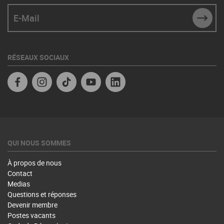
E-Mail
SUBM
RÉSEAUX SOCIAUX
Facebook
Instagram
TikTok
YouTube
Linkedin
QUI NOUS SOMMES
À propos de nous
Contact
Medias
Questions et réponses
Devenir membre
Postes vacants