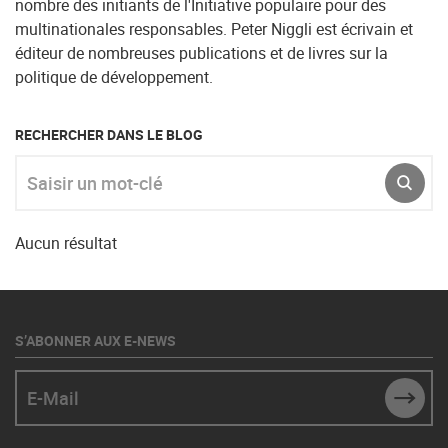
nombre des initiants de l'Initiative populaire pour des
multinationales responsables. Peter Niggli est écrivain et
éditeur de nombreuses publications et de livres sur la
politique de développement.
RECHERCHER DANS LE BLOG
Saisir un mot-clé
ENVO
Aucun résultat
S’ABONNER AUX E-NEWS
E-Mail
SUBM