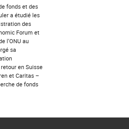
de fonds et des
uler a étudié les
stration des
onomic Forum et
 de l’ONU au
orgé sa
ation
 retour en Suisse
ren et Caritas –
herche de fonds