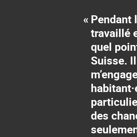
«
Pendant 
travaillé 
quel poin
Suisse. I
m’engage
habitant·
particuli
des chanc
seulement