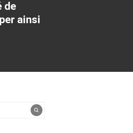
é de
per ainsi
ENVOYER