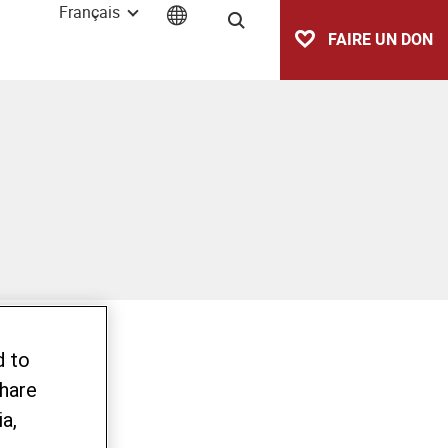
Français
Recherche
FAIRE UN DON
d to
share
a,