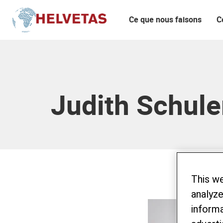
Ce que nous faisons
C
Table des matières
Judith Schule
This w
analyze
informa