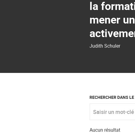
la format
mener une
activemen
Judith Schuler
RECHERCHER DANS LE
Saisir un mot-clé
Aucun résultat