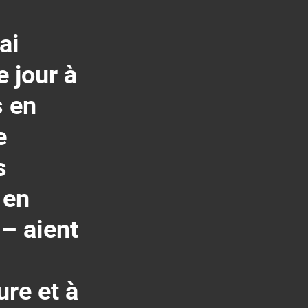
ai
e jour à
s en
e
s
 en
 – aient
ure et à