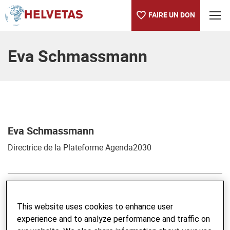
FAIRE UN DON
Table des matières
Eva Schmassmann
Eva Schmassmann
Directrice de la Plateforme Agenda2030
RECHERCHER DANS LE BLOG
This website uses cookies to enhance user
Saisir un mot-clé
experience and to analyze performance and traffic on
ENVO