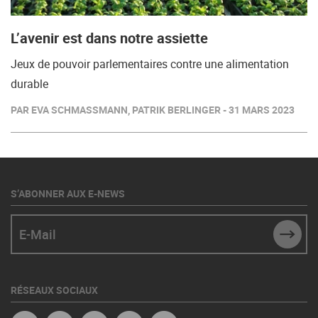
L’avenir est dans notre assiette
Jeux de pouvoir parlementaires contre une alimentation
durable
PAR EVA SCHMASSMANN, PATRIK BERLINGER - 31 MARS 2023
S’ABONNER AUX E-NEWS
E-Mail
SUBM
RÉSEAUX SOCIAUX