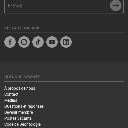
E-Mail
SUBM
RÉSEAUX SOCIAUX
Facebook
Instagram
TikTok
YouTube
Linkedin
QUI NOUS SOMMES
À propos de nous
Contact
Medias
Questions et réponses
Devenir membre
Postes vacants
Code de Déontologie