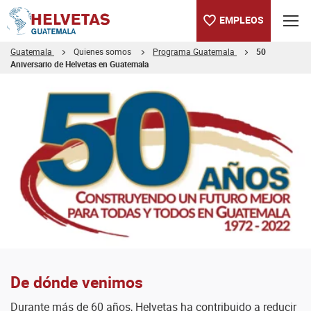
EMPLEOS
Guatemala
Quienes somos
Programa Guatemala
50
Aniversario de Helvetas en Guatemala
Tabla de contenido
Conoce más sobre el 50 aniversario de Helvetas en Guatemala
Conoce más sobre nuestro objetivo, nuestras áreas de trabajo
Conoce más sobre nuestro objetivo, nuestras áreas de trabajo
De dónde venimos
Durante más de 60 años, Helvetas ha contribuido a reducir