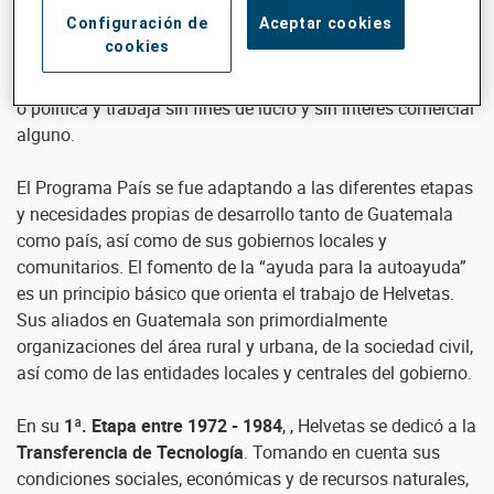
organizaciones de la sociedad civil y las entidades
Configuración de
Aceptar cookies
respectivas del Estado a nivel local y central. Nuestra
cookies
colaboración se basa en el respeto a la pertinencia cultural
de cada país y pueblo. Helvetas no es una entidad religiosa
o política y trabaja sin fines de lucro y sin interés comercial
alguno.
El Programa País se fue adaptando a las diferentes etapas
y necesidades propias de desarrollo tanto de Guatemala
como país, así como de sus gobiernos locales y
comunitarios. El fomento de la “ayuda para la autoayuda”
es un principio básico que orienta el trabajo de Helvetas.
Sus aliados en Guatemala son primordialmente
organizaciones del área rural y urbana, de la sociedad civil,
así como de las entidades locales y centrales del gobierno.
En su
1ª. Etapa entre 1972 - 1984
, , Helvetas se dedicó a la
Transferencia de Tecnología
. Tomando en cuenta sus
condiciones sociales, económicas y de recursos naturales,