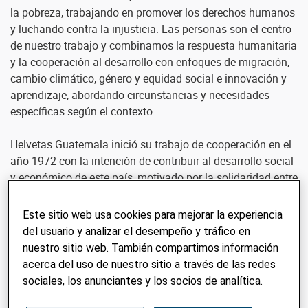
la pobreza, trabajando en promover los derechos humanos
y luchando contra la injusticia. Las personas son el centro
de nuestro trabajo y combinamos la respuesta humanitaria
y la cooperación al desarrollo con enfoques de migración,
cambio climático, género y equidad social e innovación y
aprendizaje, abordando circunstancias y necesidades
específicas según el contexto.
Helvetas Guatemala inició su trabajo de cooperación en el
año 1972 con la intención de contribuir al desarrollo social
y económico de este país, motivado por la solidaridad entre
los ciudadanos y bajo el principio que el desarrollo no debe
beneficiar sólo a unos pocos, sino debe tener un enfoque
Este sitio web usa cookies para mejorar la experiencia
sistémico. Uno de los principios básicos que ha orientado
del usuario y analizar el desempeño y tráfico en
el trabajo de Helvetas en Guatemala es fomentar la ayuda
nuestro sitio web. También compartimos información
para la autoayuda. Nuestros aliados en Guatemala son
acerca del uso de nuestro sitio a través de las redes
primordialmente organizaciones de comunidades
sociales, los anunciantes y los socios de analítica.
vulnerables, tanto en áreas rurales y peri-urbanas,