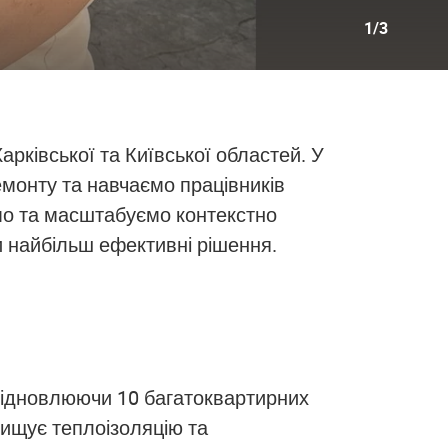
1/3
рківської та Київської областей. У
емонту та навчаємо працівників
мо та масштабуємо контекстно
и найбільш ефективні рішення.
 відновлюючи 10 багатоквартирних
двищує теплоізоляцію та