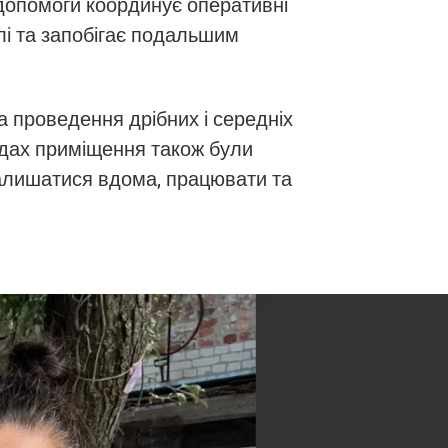
допомоги координує оперативні
влі та запобігає подальшим
а проведення дрібних і середніх
адах приміщення також були
залишатися вдома, працювати та