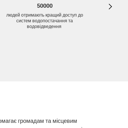
50000
людей отримають кращий доступ до
домогос
систем водопостачання та
рам
водовідведення
б
помагає громадам та місцевим