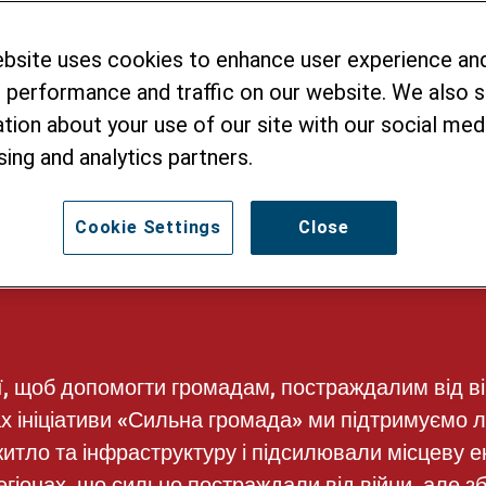
НЯ ЖИТЛА,
ebsite uses cookies to enhance user experience an
ЧАННЯ ТА
 performance and traffic on our website. We also 
Ї ІНФРАСТРУКТ
tion about your use of our site with our social medi
sing and analytics partners.
Cookie Settings
Close
ції, щоб допомогти громадам, постраждалим від в
ах ініціативи «Сильна громада» ми підтримуємо 
житло та інфраструктуру і підсилювали місцеву 
егіонах, що сильно постраждали від війни, але збе