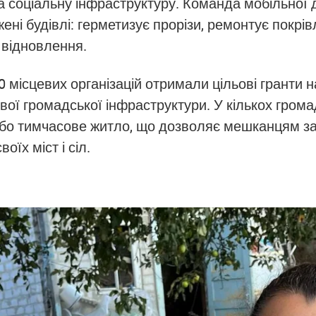
 соціальну інфраструктуру. Команда мобільної 
жені будівлі: герметизує прорізи, ремонтує покрі
 відновлення.
 місцевих організацій отримали цільові гранти н
вої громадської інфраструктури. У кількох гром
 або тимчасове житло, що дозволяє мешканцям 
їх міст і сіл.