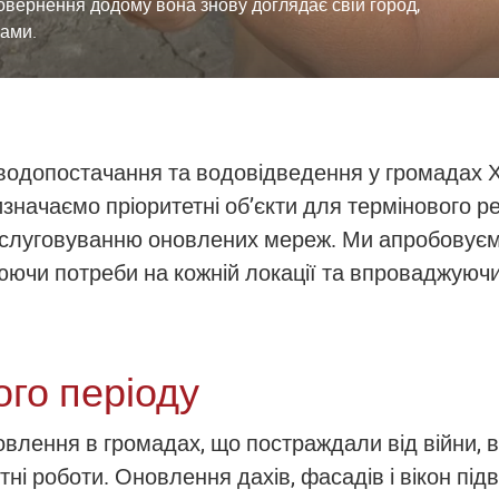
повернення додому вона знову доглядає свій город,
ками.
водопостачання та водовідведення у громадах Ха
значаємо пріоритетні об’єкти для термінового р
обслуговуванню оновлених мереж. Ми апробовує
нюючи потреби на кожній локації та впроваджуюч
ого періоду
новлення в громадах, що постраждали від війни,
нтні роботи. Оновлення дахів, фасадів і вікон пі