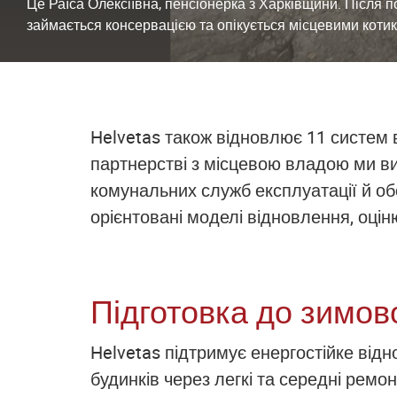
Це Раїса Олексіївна, пенсіонерка з Харківщини. Після 
займається консервацією та опікується місцевими коти
Helvetas також відновлює 11 систем 
партнерстві з місцевою владою ми ви
комунальних служб експлуатації й 
орієнтовані моделі відновлення, оці
Підготовка до зимов
Helvetas підтримує енергостійке від
будинків через легкі та середні ремо