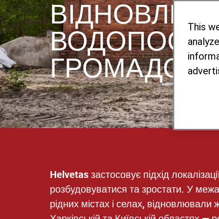
ВІДНОВЛЕН
This w
ВОДОПОСТА
analyze
ГРОМАДСЬКО
informa
adverti
Helvetas застосовує підхід локаліза
розбудовуватися та зростати. У меж
рідних містах і селах, відновлювали 
Харківській та Київській областях — р