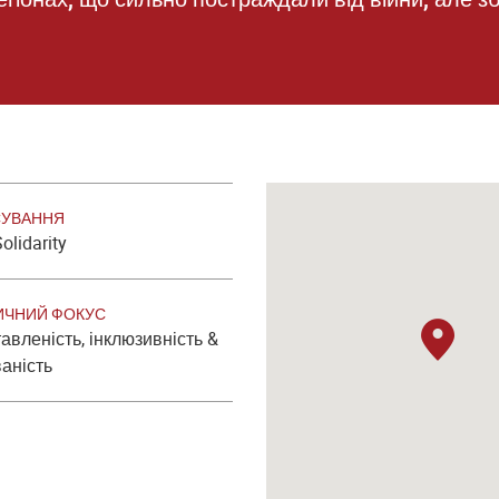
СУВАННЯ
olidarity
ИЧНИЙ ФОКУС
авленість, інклюзивність &
ваність