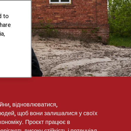
d to
share
УРИ
a,
ійни, відновлюватися,
людей, щоб вони залишалися у своїх
економіку. Проєкт працює в
рігають високу стійкість і потенціал.