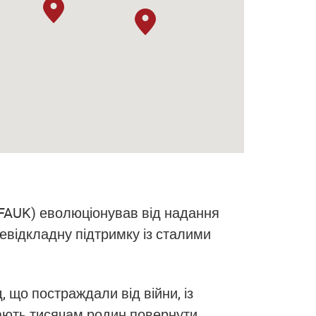
REFAUK) еволюціонував від надання
евідкладну підтримку із сталими
 що постраждали від війни, із
гають тисячам родин повернути