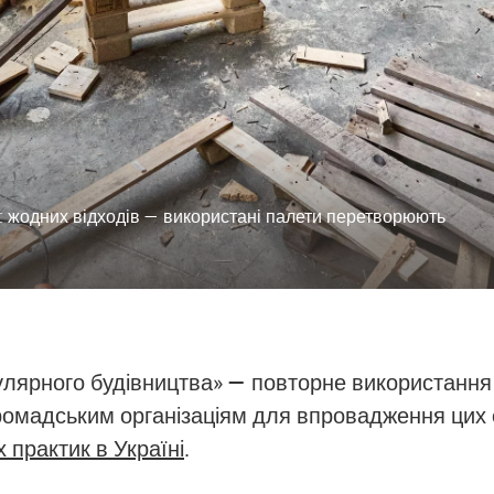
: жодних відходів — використані палети перетворюють
кулярного будівництва» — повторне використанн
громадським організаціям для впровадження цих е
 практик в Україні
.