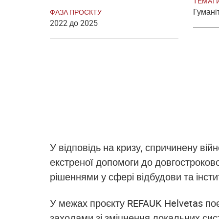
ТЕМАТ
Гумані
ФАЗА ПРОЄКТУ
2022 до 2025
У відповідь на кризу, спричинену ві
екстреної допомоги до довгостроково
рішеннями у сфері відбудови та інсти
У межах проєкту REFAUK Helvetas поє
заходами зі зміцнення локальних си