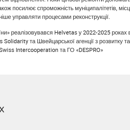
кож посилює спроможність муніципалітетів, місце
ніше управляти процесами реконструкції.
ни» реалізовувався Helvetas у 2022-2025 роках 
Solidarity та Швейцарської агенції з розвитку та
Swiss Intercooperation та ГО «DESPRO»
х