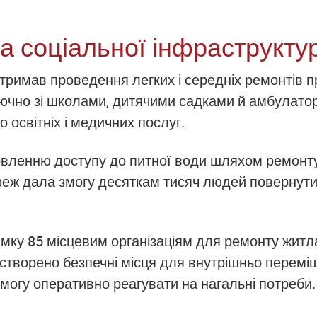
а соціальної інфраструкту
тримав проведення легких і середніх ремонтів п
ключно зі школами, дитячими садками й амбулатор
о освітніх і медичних послуг.
овленню доступу до питної води шляхом ремонт
ереж дала змогу десяткам тисяч людей повернут
имку 85 місцевим організаціям для ремонту житла
створено безпечні місця для внутрішньо переміщ
змогу оперативно реагувати на нагальні потреби.