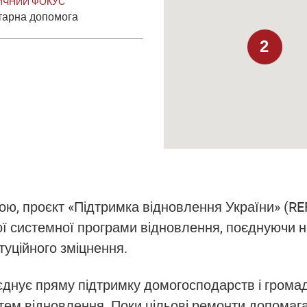
ИЧНИЙ ФОКУС
тарна допомога
2
йною, проєкт «Підтримка відновлення України» (
ї системної програми відновлення, поєднуючи н
туційного зміцнення.
днує пряму підтримку домогосподарств і громад,
стем відновлення. Поки цільові ремонти допома