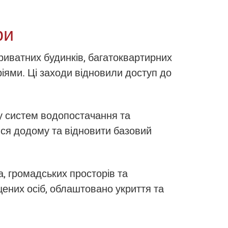
ри
риватних будинків, багатоквартирних
іями. Ці заходи відновили доступ до
у систем водопостачання та
ися додому та відновити базовий
, громадських просторів та
ених осіб, облаштовано укриття та