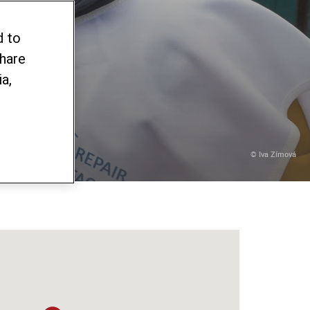
РА
d to
share
a,
© Iva Zímová