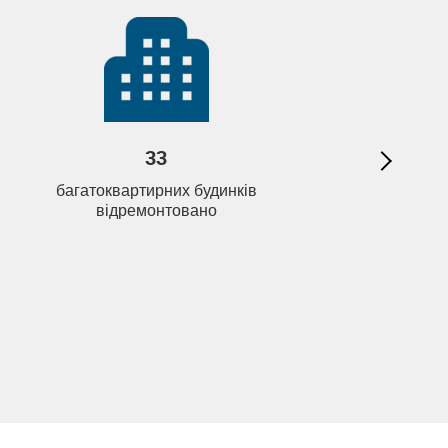
33
багатоквартирних будинків
людей от
відремонтовано