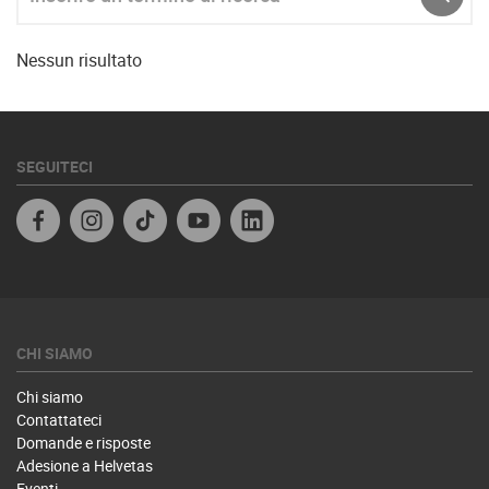
INVIA
Nessun risultato
SEGUITECI
Facebook IT
Instagram
TikTok
Youtube
Linkedin
CHI SIAMO
Chi siamo
Contattateci
Domande e risposte
Adesione a Helvetas
Eventi