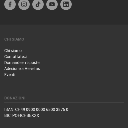
Facebook IT
Instagram
TikTok
Youtube
Linkedin
CHI SIAMO
Chi siamo
Contattateci
Domande e risposte
Adesione a Helvetas
Eventi
DONAZIONI
IBAN: CH49 0900 0000 6500 3875 0
BIC: POFICHBEXXX