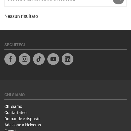
INVIA
Nessun risultato
SEGUITECI
Facebook IT
Instagram
TikTok
Youtube
Linkedin
CHI SIAMO
Chi siamo
Contattateci
Domande e risposte
Adesione a Helvetas
Eventi