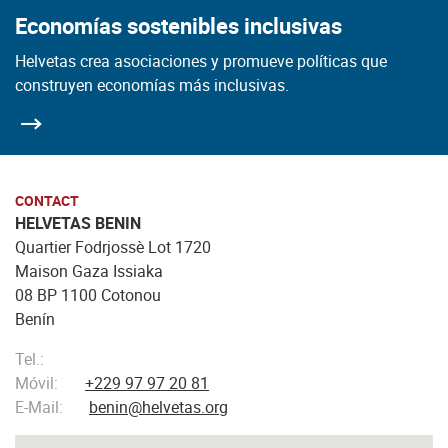
Economías sostenibles inclusivas
Helvetas crea asociaciones y promueve políticas que
construyen economías más inclusivas.
CONTACT
HELVETAS BENIN
Quartier Fodrjossè Lot 1720
Maison Gaza Issiaka
08 BP 1100 Cotonou
Benín
Tel.:
Móvil:
+229 97 97 20 81
E-Mail:
benin@helvetas.org