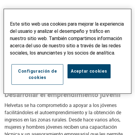
Helvetas ha trabajado activamente en Benín desde 1995.
Esta república occidental africana es relativamente estable
Este sitio web usa cookies para mejorar la experiencia
a nivel político. Sin embargo, tiene mucho que hacer en
del usuario y analizar el desempeño y tráfico en
aspectos como la educación y la reducción de la pobreza:
nuestro sitio web. También compartimos información
aproximadamente un tercio de la población vive en
acerca del uso de nuestro sitio a través de las redes
pobreza extrema. Casi el 60% de la población adulta no
sociales, los anunciantes y los socios de analítica.
sabe leer ni escribir. Por lo tanto, Helvetas procura mejorar
la calidad de la educación básica y permitir que los niños
que antes fueron excluidos o tuvieron que dejar la escuela
Configuración de
Aceptar cookies
prematuramente, regresen a la escuela.
cookies
Desarrollar el emprendimiento juvenil
Helvetas se ha comprometido a apoyar a los jóvenes
facilitándoles el autoemprendimiento y la obtención de
ingresos en las zonas rurales. Desde hace varios años,
mujeres y hombres jóvenes reciben una capacitación
técnica y un asesoramiento empresarial que les permite