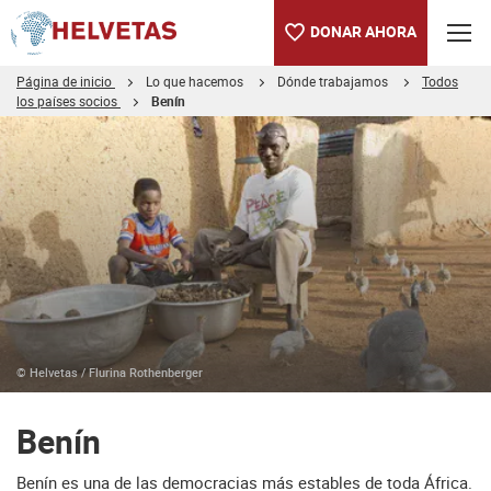
DONAR AHORA
Página de inicio
Lo que hacemos
Dónde trabajamos
Todos
los países socios
Benín
Tabla de contenido
Benín
Nuestros proyectos en Benín
Multimedia Stories from Africa
© Helvetas / Flurina Rothenberger
Benín
Benín es una de las democracias más estables de toda África.