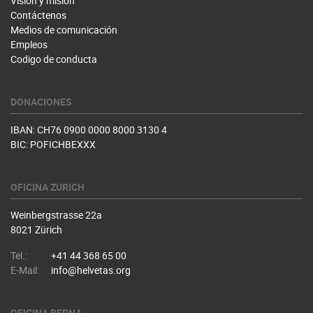
Visión y misión
Contáctenos
Medios de comunicación
Empleos
Codigo de conducta
DONACIONES
IBAN: CH76 0900 0000 8000 3130 4
BIC: POFICHBEXXX
OFICINA ZURICH
Weinbergstrasse 22a
8021 Zürich
Tel.:
+41 44 368 65 00
E-Mail:
info@helvetas.org
OFICINA BERNA