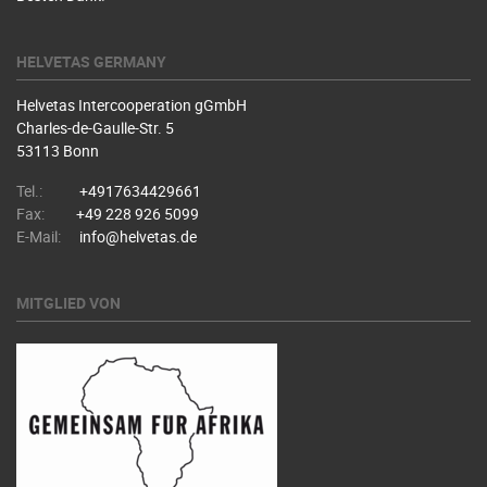
HELVETAS GERMANY
Helvetas Intercooperation gGmbH
Charles-de-Gaulle-Str. 5
53113 Bonn
Tel.:
+4917634429661
Fax:
+49 228 926 5099
E-Mail:
info@helvetas.de
MITGLIED VON