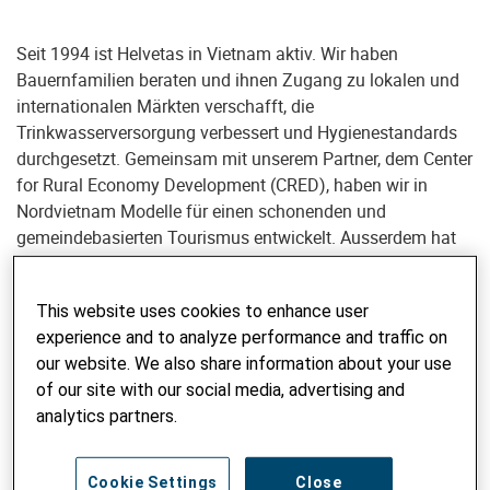
Seit 1994 ist Helvetas in Vietnam aktiv. Wir haben
Bauernfamilien beraten und ihnen Zugang zu lokalen und
internationalen Märkten verschafft, die
Trinkwasserversorgung verbessert und Hygienestandards
durchgesetzt. Gemeinsam mit unserem Partner, dem Center
for Rural Economy Development (CRED), haben wir in
Nordvietnam Modelle für einen schonenden und
gemeindebasierten Tourismus entwickelt. Ausserdem hat
sich Helvetas für die Rechte von benachteiligten ethnischen
Minderheiten im Hochland eingesetzt. Als Reaktion auf den
This website uses cookies to enhance user
sich rasch verändernden Kontext haben wir die
experience and to analyze performance and traffic on
Interventionen auf meso-Ebene ausgeweitet, insbesondere
our website. We also share information about your use
durch die Zusammenarbeit mit der Privatwirtschaft für eine
of our site with our social media, advertising and
nachhaltige und faire Entwicklung
analytics partners.
von Wertschöpfungsketten.
Nachhaltiger Anbau von Arzneipflanzen
Cookie Settings
Close