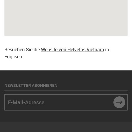
Besuchen Sie die
Website von Helvetas Vietnam
in
Englisch.
NEWSLETTER ABONNIEREN
E-Mail-Adresse
SUBM