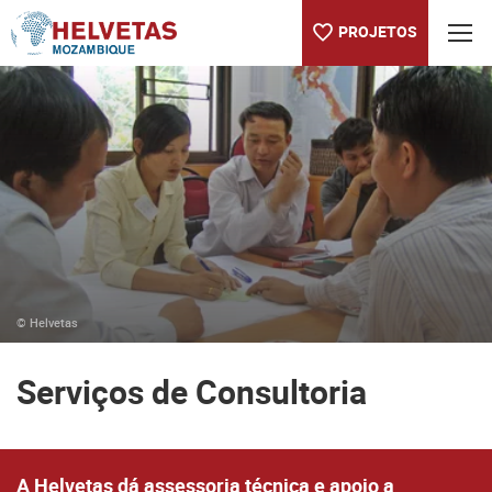
PROJETOS
Table Of Content
Serviços de Consultoria
Worth knowing about Helvetas
Our projects worldwide
© Helvetas
Serviços de Consultoria
A Helvetas dá assessoria técnica e apoio a