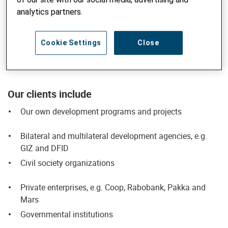
analytics partners.
National and international references
Our experts not only advise our own programs but also
Cookie Settings
Close
other private, non-profit, state and multilateral
organizations on their development projects.
Our clients include
Our own development programs and projects
Bilateral and multilateral development agencies, e.g.
GIZ and DFID
Civil society organizations
Private enterprises, e.g. Coop, Rabobank, Pakka and
Mars
Governmental institutions