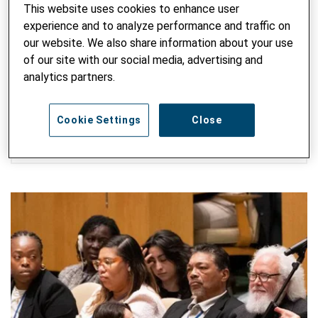
Eastern Europe in advocacy and policy dialogue with
This website uses cookies to enhance user
decision-makers in politics, business and civil society. At
experience and to analyze performance and traffic on
the same time, he represents Helvetas in several political
our website. We also share information about your use
campaigns in Switzerland and coordinates regular
of our site with our social media, advertising and
exchanges with parliamentarians.
analytics partners.
RECHERCHER DANS LE BLOG
Cookie Settings
Close
Saisir un mot-clé
ENVO