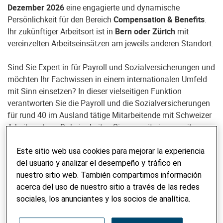
Dezember 2026
eine engagierte und dynamische
Persönlichkeit für den Bereich
Compensation & Benefits
.
Ihr zukünftiger Arbeitsort ist in
Bern oder Zürich
mit
vereinzelten Arbeitseinsätzen am jeweils anderen Standort.
Sind Sie Expert:in für Payroll und Sozialversicherungen und
möchten Ihr Fachwissen in einem internationalen Umfeld
mit Sinn einsetzen? In dieser vielseitigen Funktion
verantworten Sie die Payroll und die Sozialversicherungen
für rund 40 im Ausland tätige Mitarbeitende mit Schweizer
Arbeitsvertrag. Dabei arbeiten Sie eng mit einer zweiten
Payroll-Expertin zusammen, die für unsere Mitarbeitenden
in der Schweiz zuständig ist.
Este sitio web usa cookies para mejorar la experiencia
del usuario y analizar el desempeño y tráfico en
Als zentrale Ansprechperson für unsere internationalen
nuestro sitio web. También compartimos información
Mitarbeitenden, Führungskräfte, Versicherungen und
acerca del uso de nuestro sitio a través de las redes
Behörden bringen Sie Ihr Fachwissen aktiv in die
sociales, los anunciantes y los socios de analítica.
Weiterentwicklung unserer Prozesse und Dienstleistungen
im Bereich Compensation & Benefits ein.