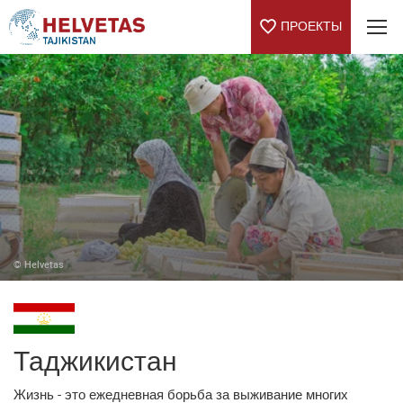
ПРОЕКТЫ
Table Of Content
Таджикистан
Our Projects in Central Asia
© Helvetas
Таджикистан
Жизнь - это ежедневная борьба за выживание многих