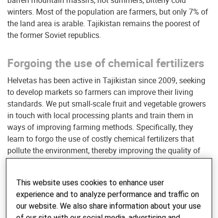
barren mountain massifs, hot summers, bitterly cold
winters. Most of the population are farmers, but only 7% of
the land area is arable. Tajikistan remains the poorest of
the former Soviet republics.
Forgoing the use of chemical fertilizers
Helvetas has been active in Tajikistan since 2009, seeking
to develop markets so farmers can improve their living
standards. We put small-scale fruit and vegetable growers
in touch with local processing plants and train them in
ways of improving farming methods. Specifically, they
learn to forgo the use of costly chemical fertilizers that
pollute the environment, thereby improving the quality of
their produce, which can then fetch higher market prices.
Their income security is also shored up by firm supply
This website uses cookies to enhance user
contracts. One example is for the supply of organic
experience and to analyze performance and traffic on
apricots that are marketed
in Switzerland and elsewhere
.
our website. We also share information about your use
of our site with our social media, advertising and