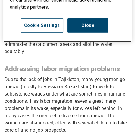
Partner in implementing water reforms
analytics partners.
Helvetas also supports the Tajik government in the
implementation of a national water reform to increase
Cookie Settings
Close
agricultural productivity. This includes maintenance and
repairs to irrigation canals and setting up institutions to
administer the catchment areas and allot the water
equitably.
Addressing labor migration problems
Due to the lack of jobs in Tajikistan, many young men go
abroad (mostly to Russia or Kazakhstan) to work for
subsistence wages under what are sometimes inhumane
conditions. This labor migration leaves a great many
problems in its wake, especially for wives left behind. In
many cases the men get a divorce from abroad. The
women are abandoned, often with several children to take
care of and no job prospects.