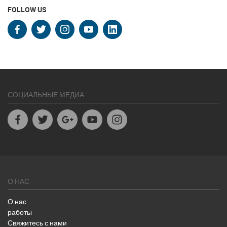
FOLLOW US
facebook
twitter
instagram
youtube
linkedin
СОЦИАЛЬНЫЕ МЕДИА
Facebook
Twitter
Google+
Youtube
Instagram
О НАС
О нас
работы
Свяжитесь с нами