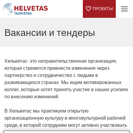
ПРОЕКТЫ
Table Of Content
Interested in an internship abroad?
Вакансии и тендеры
Хельветас- это неправительственная организация,
которая стремится привнести изменения через
партнерство и сотрудничество с людьми в
развивающихся странах. Мы ищем мотивированных
коллег, которые хотят принять участие в наших усилиях
по внесению изменений.
В Хельветас мы практикуем открытую
организационную культуру в многокультурной рабочей
среде, в которой сотрудники могут активно участвовать
и успешно отмечать успешные миссии. Мы предлагаем