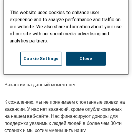
привлекательные возможности непрерывного
This website uses cookies to enhance user
образования и повышения квалификации, чтобы наши
experience and to analyze performance and traffic on
коллеги могли учиться и развиваться как лично, так и в
our website. We also share information about your use
своем профессиональном качестве. Мы поддерживаем
of our site with our social media, advertising and
социально ответственную и дружественную кадровую
analytics partners.
политику с предоставлением отпуска по беременности
и родам, превышающим установленный законом
минимум, гибкое рабочее время и различные варианты
Cookie Settings
Close
укрепления здоровья.
Вакансии на данный момент нет.
К сожалению, мы не принимаем спонтанные заявки на
вакансии. У нас нет вакансий, кроме опубликованных
на нашем веб-сайте. Нас финансируют доноры для
поддержки уязвимых людей людей в более чем 30-ти
странах и мы хотим уменьшить нашу