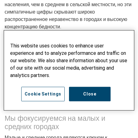
населения, чем в среднем в сельской местности, но эти
симпатичные цифры скрывают широко
распространенное неравенство в городах и высокую
концентрацию бедности.
Последние прибывшие особенно уязвимы, потому что
This website uses cookies to enhance user
им не хватает сетей социальной поддержки и навыков,
experience and to analyze performance and traffic on
чтобы выжить в более конкурентной городской среде.
our website. We also share information about your use
of our site with our social media, advertising and
Вновь урбанизированные районы сталкиваются с
analytics partners.
такими специфическими для города проблемами, как
управление отходами, загрязнение окружающей среды,
повышенный риск социальных и стихийных бедствий,
Cookie Settings
Close
зачастую не зная, как их решить.
Мы фокусируемся на малых и
средних городах
Малые и средние города являются ключом к