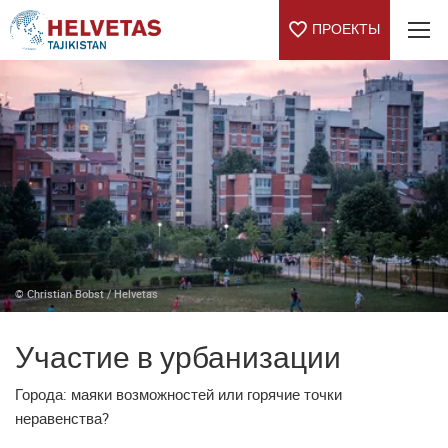
ПРОЕКТЫ
Table Of Content
Участие в урбанизации
Свяжитесь с нашей командой
Отобранные проекты
© Christian Bobst / Helvetas
Участие в урбанизации
Города: маяки возможностей или горячие точки
неравенства?