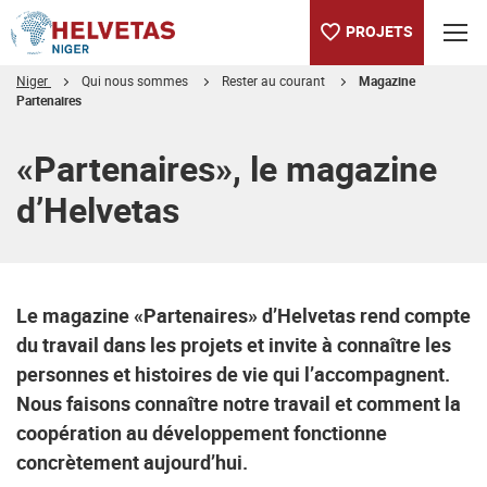
PROJETS
Niger
Qui nous sommes
Rester au courant
Magazine
Partenaires
Table des matières
Numéros à télécharger
Des questions ou suggestions à propos de notre magazine?
«Partenaires», le magazine
d’Helvetas
Le magazine «Partenaires» d’Helvetas rend compte
du travail dans les projets et invite à connaître les
personnes et histoires de vie qui l’accompagnent.
Nous faisons connaître notre travail et comment la
coopération au développement fonctionne
concrètement aujourd’hui.